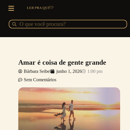
Ir
para
o
Pesquisar
Pesquisar
conteúdo
Amar é coisa de gente grande
Bárbara Seibel
junho 1, 2026
1:00 pm
Sem Comentários