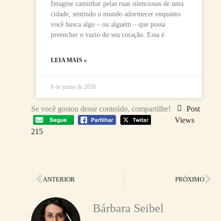
Imagine caminhar pelas ruas silenciosas de uma
cidade, sentindo o mundo adormecer enquanto
você busca algo – ou alguém – que possa
preencher o vazio do seu coração. Essa é
LEIA MAIS »
8 de junho de 2026
Se você gostou desse conteúdo, compartilhe!
Post
Views
215
Anterior
Pr
ANTERIOR
PRÓXIMO
Bárbara Seibel