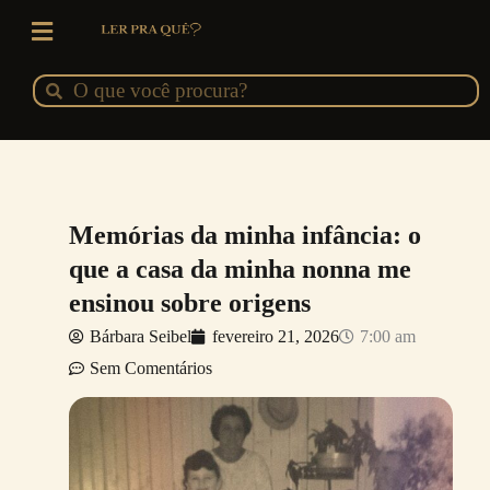
Ir
para
o
Pesquisar
Pesquisar
conteúdo
Memórias da minha infância: o
que a casa da minha nonna me
ensinou sobre origens
Bárbara Seibel
fevereiro 21, 2026
7:00 am
Sem Comentários