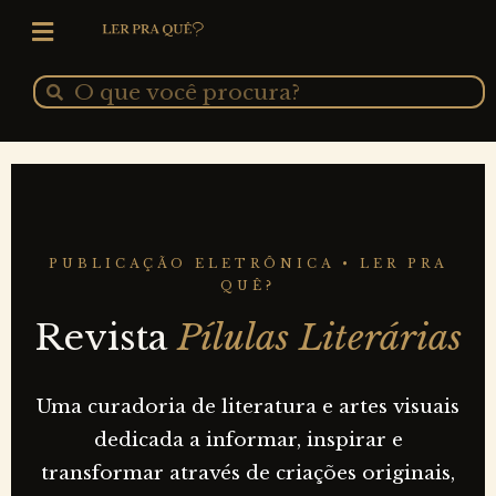
Ir
para
o
Pesquisar
Pesquisar
conteúdo
PUBLICAÇÃO ELETRÔNICA • LER PRA
QUÊ?
Revista
Pílulas Literárias
Uma curadoria de literatura e artes visuais
dedicada a informar, inspirar e
transformar através de criações originais,