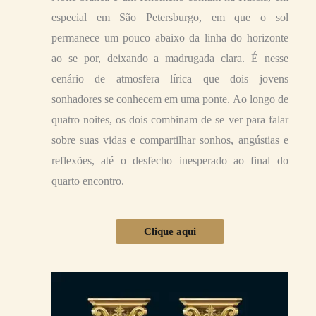
especial em São Petersburgo, em que o sol
permanece um pouco abaixo da linha do horizonte
ao se por, deixando a madrugada clara. É nesse
cenário de atmosfera lírica que dois jovens
sonhadores se conhecem em uma ponte. Ao longo de
quatro noites, os dois combinam de se ver para falar
sobre suas vidas e compartilhar sonhos, angústias e
reflexões, até o desfecho inesperado ao final do
quarto encontro.
Clique aqui