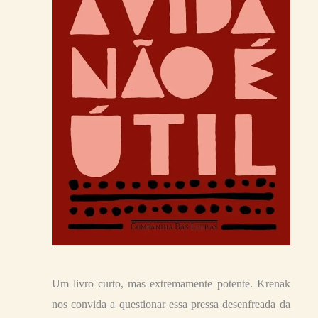
Um livro curto, mas extremamente potente. Krenak
nos convida a questionar essa pressa desenfreada da