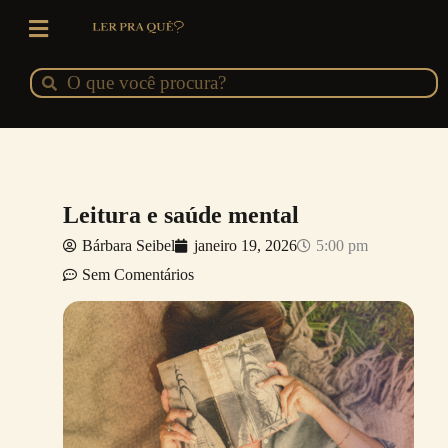
Ir
para
o
Pesquisar
Pesquisar
conteúdo
Leitura e saúde mental
Bárbara Seibel
janeiro 19, 2026
5:00 pm
Sem Comentários