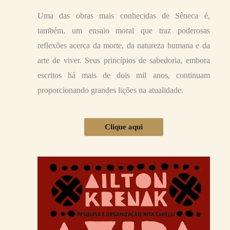
Uma das obras mais conhecidas de Sêneca é,
também, um ensaio moral que traz poderosas
reflexões acerca da morte, da natureza humana e da
arte de viver. Seus princípios de sabedoria, embora
escritos há mais de dois mil anos, continuam
proporcionando grandes lições na atualidade.
Clique aqui