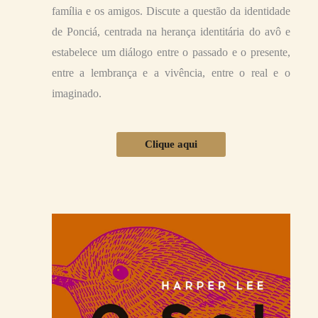
família e os amigos. Discute a questão da identidade
de Ponciá, centrada na herança identitária do avô e
estabelece um diálogo entre o passado e o presente,
entre a lembrança e a vivência, entre o real e o
imaginado.
Clique aqui