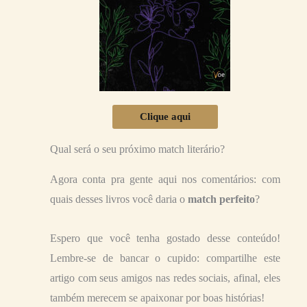
Clique aqui
Qual será o seu próximo match literário?
Agora conta pra gente aqui nos comentários: com
quais desses livros você daria o
match perfeito
?
Espero que você tenha gostado desse conteúdo!
Lembre-se de bancar o cupido: compartilhe este
artigo com seus amigos nas redes sociais, afinal, eles
também merecem se apaixonar por boas histórias!