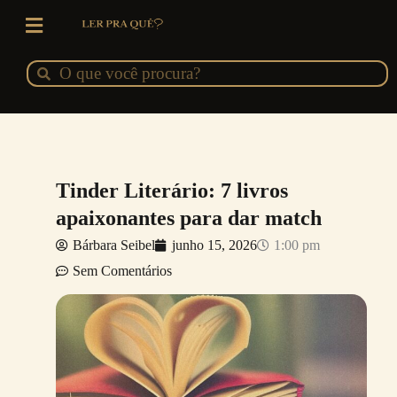
Ir
para
o
Pesquisar
Pesquisar
conteúdo
Tinder Literário: 7 livros
apaixonantes para dar match
Bárbara Seibel
junho 15, 2026
1:00 pm
Sem Comentários