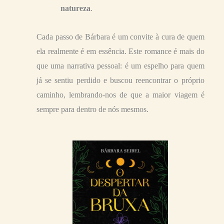
natureza
.
Cada passo de Bárbara é um convite à cura de quem
ela realmente é em essência. Este romance é mais do
que uma narrativa pessoal: é um espelho para quem
já se sentiu perdido e buscou reencontrar o próprio
caminho, lembrando-nos de que a maior viagem é
sempre para dentro de nós mesmos.