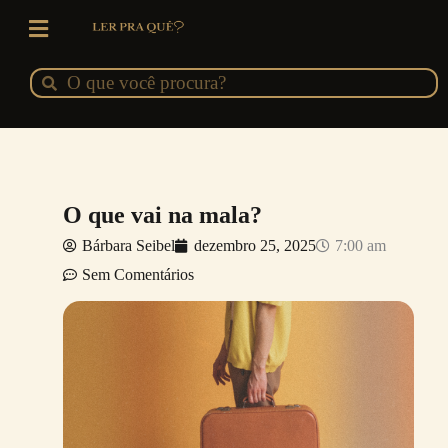
Ir
para
o
Pesquisar
Pesquisar
conteúdo
O que vai na mala?
Bárbara Seibel
dezembro 25, 2025
7:00 am
Sem Comentários