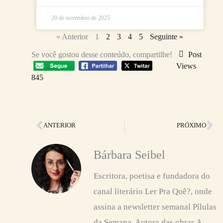
20 de novembro de 2025
« Anterior
1
2
3
4
5
Seguinte »
Se você gostou desse conteúdo, compartilhe!
Post
Views
845
Anterior
Pr
ANTERIOR
PRÓXIMO
Bárbara Seibel
Escritora, poetisa e fundadora do
canal literário Ler Pra Quê?, onde
assina a newsletter semanal Pílulas
da Semana. Autora das obras A