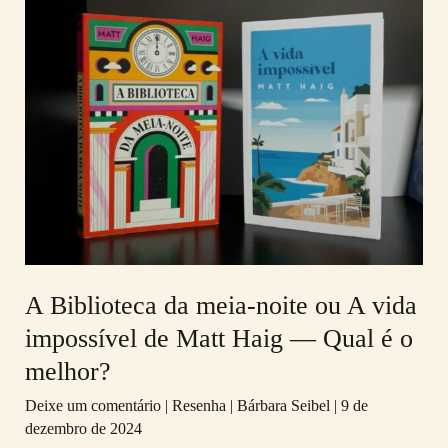
Biblioteca
da
meia-
noite
ou
A
vida
impossível
de
Matt
A Biblioteca da meia-noite ou A vida
Haig
impossível de Matt Haig — Qual é o
—
melhor?
Qual
é
Deixe um comentário
|
Resenha
|
Bárbara Seibel
|
9 de
dezembro de 2024
o