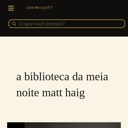
Ir
para
o
Pesquisar
Pesquisar
conteúdo
a biblioteca da meia
noite matt haig
A