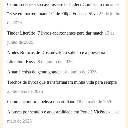
Como seria se a sua avó usasse o Tinder? Conheça o romance
a
“E se eu morrer amanhã?” de Filipa Fonseca Silva
22 de junho
r
de 2026
p
Tinder Literário: 7 livros apaixonantes para dar match
15 de
o
junho de 2026
r
Noites Brancas de Dostoiévski: a solidão e a poesia na
:
Literatura Russa
8 de junho de 2026
Amar é coisa de gente grande
1 de junho de 2026
Trechos de livros que transformaram minha vida para sempre
25 de maio de 2026
Como encontrar a beleza no cotidiano
18 de maio de 2026
A busca por sentido e ancestralidade em Ponciá Vicêncio
11 de
maio de 2026