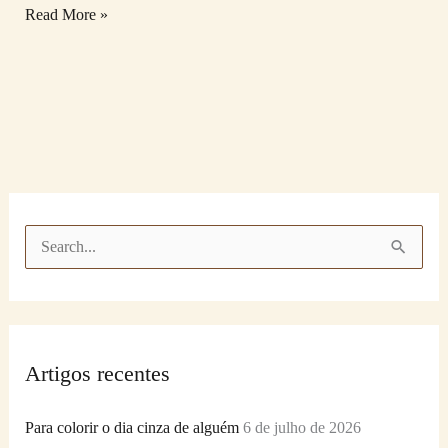
Read More »
P
e
s
q
Artigos recentes
u
i
Para colorir o dia cinza de alguém
6 de julho de 2026
s