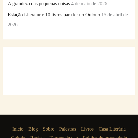
A grandeza das pequenas coisas
4 de maio de 2026
Estação Literatura: 10 livros para ler no Outono
15 de abril de
2026
Início
Blog
Sobre
Palestras
Livros
Casa Literária
Galeria
Revista
Termos de uso
Política de privacidade