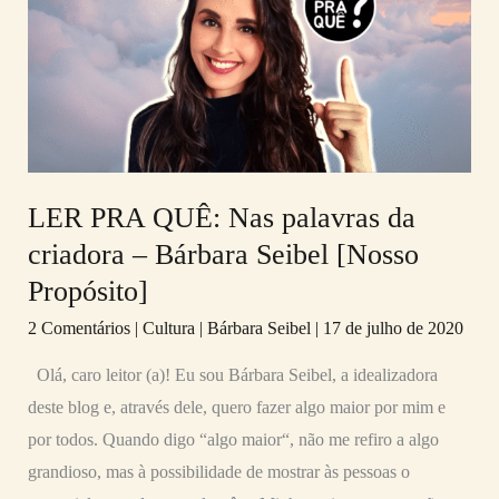
QUÊ:
Nas
palavras
da
criadora
–
Bárbara
LER PRA QUÊ: Nas palavras da
Seibel
criadora – Bárbara Seibel [Nosso
[Nosso
Propósito]
Propósito]
2 Comentários
|
Cultura
|
Bárbara Seibel
|
17 de julho de 2020
Olá, caro leitor (a)! Eu sou Bárbara Seibel, a idealizadora
deste blog e, através dele, quero fazer algo maior por mim e
por todos. Quando digo “algo maior“, não me refiro a algo
grandioso, mas à possibilidade de mostrar às pessoas o