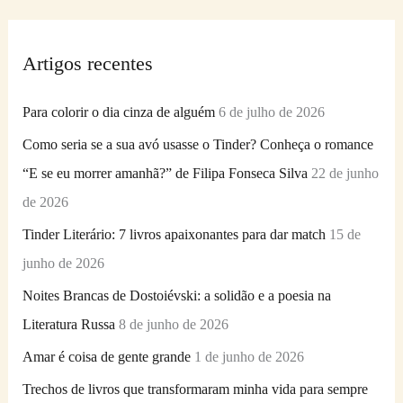
s
q
Artigos recentes
u
i
Para colorir o dia cinza de alguém
6 de julho de 2026
s
Como seria se a sua avó usasse o Tinder? Conheça o romance
a
“E se eu morrer amanhã?” de Filipa Fonseca Silva
22 de junho
r
de 2026
p
Tinder Literário: 7 livros apaixonantes para dar match
15 de
o
junho de 2026
r
Noites Brancas de Dostoiévski: a solidão e a poesia na
:
Literatura Russa
8 de junho de 2026
Amar é coisa de gente grande
1 de junho de 2026
Trechos de livros que transformaram minha vida para sempre