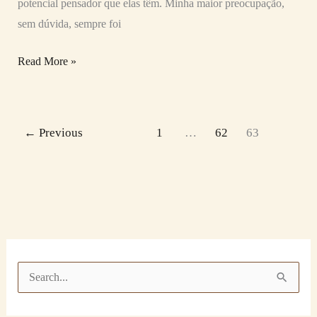
potencial pensador que elas têm. Minha maior preocupação,
sem dúvida, sempre foi
Read More »
←
Previous
1
…
62
63
P
e