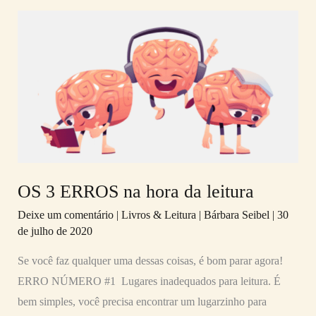
OS
3
ERROS
na
hora
da
leitura
OS 3 ERROS na hora da leitura
Deixe um comentário
|
Livros & Leitura
|
Bárbara Seibel
|
30
de julho de 2020
Se você faz qualquer uma dessas coisas, é bom parar agora!
ERRO NÚMERO #1 Lugares inadequados para leitura. É
bem simples, você precisa encontrar um lugarzinho para