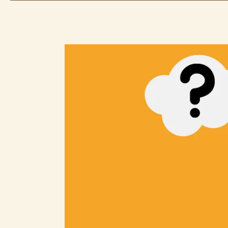
COMO
LER
1
LIVRO
POR
MÊS