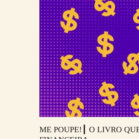
ME
POUPE!
┃
O
LIVRO
QUE
MUDOU
A
MINHA
VIDA
FINANCEIRA
ME POUPE!┃ O LIVRO QU