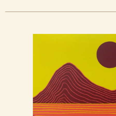
A
VIDA
SECRETA
DOS
ESCRITORES
┃Resenha