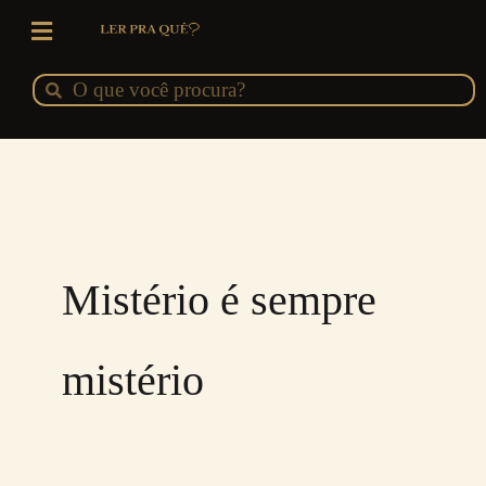
Ir
para
o
Pesquisar
Pesquisar
conteúdo
Mistério é sempre
mistério