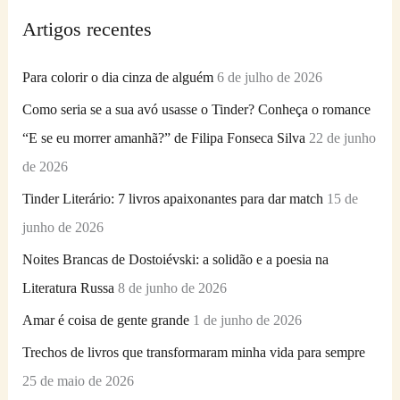
q
Artigos recentes
u
i
Para colorir o dia cinza de alguém
6 de julho de 2026
s
Como seria se a sua avó usasse o Tinder? Conheça o romance
a
“E se eu morrer amanhã?” de Filipa Fonseca Silva
22 de junho
r
de 2026
p
Tinder Literário: 7 livros apaixonantes para dar match
15 de
o
junho de 2026
r
Noites Brancas de Dostoiévski: a solidão e a poesia na
:
Literatura Russa
8 de junho de 2026
Amar é coisa de gente grande
1 de junho de 2026
Trechos de livros que transformaram minha vida para sempre
25 de maio de 2026