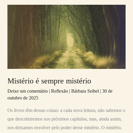
Mistério
é
sempre
mistério
Mistério é sempre mistério
Deixe um comentário
|
Reflexão
|
Bárbara Seibel
|
30 de
outubro de 2025
Os livros têm dessas coisas: a cada nova leitura, não sabemos o
que descobriremos nos próximos capítulos, mas, ainda assim,
nos deixamos envolver pelo poder desse mistério. O mistério,