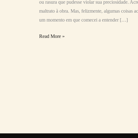
ou rasura que pudesse violar sua preciosidade. Acr
maltrato à obra. Mas, felizmente, algumas coisas
um momento em que comecei a entender […]
Read More »