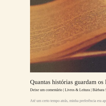
os
livros
antigos?
Quantas histórias guardam os l
Deixe um comentário
|
Livros & Leitura
|
Bárbara 
Até um certo tempo atrás, minha preferência era a