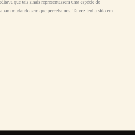
editava que tais sinais representassem uma espécie de
 acabam mudando sem que percebamos. Talvez tenha sido em