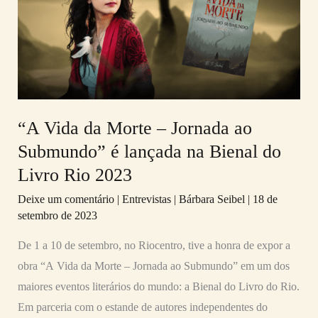
Morte
–
Jornada
ao
Submundo”
é
“A Vida da Morte – Jornada ao
lançada
Submundo” é lançada na Bienal do
na
Livro Rio 2023
Bienal
Deixe um comentário
|
Entrevistas
|
Bárbara Seibel
|
18 de
do
setembro de 2023
Livro
Rio
De 1 a 10 de setembro, no Riocentro, tive a honra de expor a
2023
obra “A Vida da Morte – Jornada ao Submundo” em um dos
maiores eventos literários do mundo: a Bienal do Livro do Rio.
Em parceria com o estande de autores independentes do