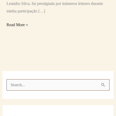
Leandro Silva, fui prestigiada por inúmeros leitores durante
minha participação […]
Read More »
P
e
s
q