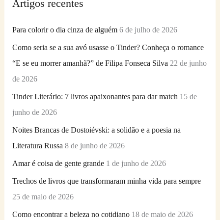
Artigos recentes
u
i
Para colorir o dia cinza de alguém
6 de julho de 2026
s
Como seria se a sua avó usasse o Tinder? Conheça o romance
a
“E se eu morrer amanhã?” de Filipa Fonseca Silva
22 de junho
r
de 2026
p
Tinder Literário: 7 livros apaixonantes para dar match
15 de
o
junho de 2026
r
Noites Brancas de Dostoiévski: a solidão e a poesia na
:
Literatura Russa
8 de junho de 2026
Amar é coisa de gente grande
1 de junho de 2026
Trechos de livros que transformaram minha vida para sempre
25 de maio de 2026
Como encontrar a beleza no cotidiano
18 de maio de 2026