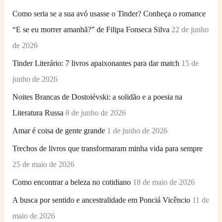
s
Como seria se a sua avó usasse o Tinder? Conheça o romance
a
“E se eu morrer amanhã?” de Filipa Fonseca Silva
22 de junho
r
de 2026
p
Tinder Literário: 7 livros apaixonantes para dar match
15 de
o
junho de 2026
r
Noites Brancas de Dostoiévski: a solidão e a poesia na
:
Literatura Russa
8 de junho de 2026
Amar é coisa de gente grande
1 de junho de 2026
Trechos de livros que transformaram minha vida para sempre
25 de maio de 2026
Como encontrar a beleza no cotidiano
18 de maio de 2026
A busca por sentido e ancestralidade em Ponciá Vicêncio
11 de
maio de 2026