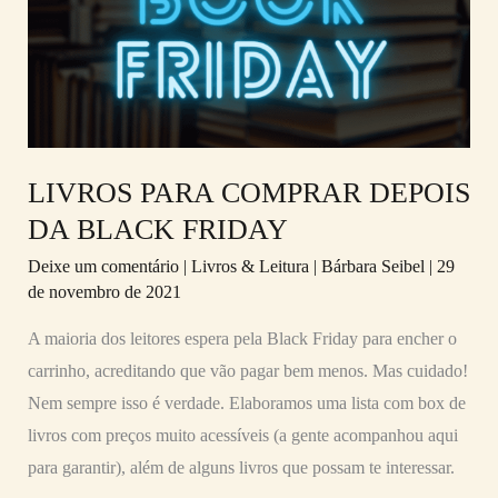
DEPOIS
DA
BLACK
FRIDAY
LIVROS PARA COMPRAR DEPOIS
DA BLACK FRIDAY
Deixe um comentário
|
Livros & Leitura
|
Bárbara Seibel
|
29
de novembro de 2021
A maioria dos leitores espera pela Black Friday para encher o
carrinho, acreditando que vão pagar bem menos. Mas cuidado!
Nem sempre isso é verdade. Elaboramos uma lista com box de
livros com preços muito acessíveis (a gente acompanhou aqui
para garantir), além de alguns livros que possam te interessar.