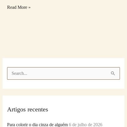
Read More »
P
e
s
q
Artigos recentes
u
i
Para colorir o dia cinza de alguém
6 de julho de 2026