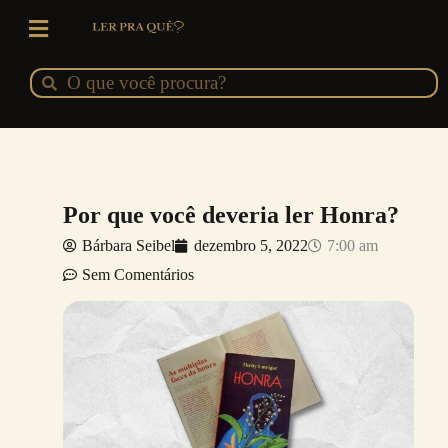
Ir
para
o
Pesquisar
Pesquisar
conteúdo
Por que você deveria ler Honra?
Bárbara Seibel
dezembro 5, 2022
7:00 am
Sem Comentários