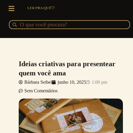
Ir
para
o
Pesquisar
Pesquisar
conteúdo
Ideias criativas para presentear
quem você ama
Bárbara Seibel
junho 10, 2025
1:00 pm
Sem Comentários