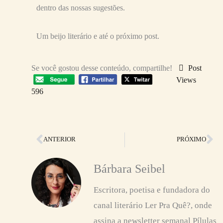
dentro das nossas sugestões.
Um beijo literário e até o próximo post.
Se você gostou desse conteúdo, compartilhe!
Post
Views
596
Anterior
Pr
ANTERIOR
PRÓXIMO
Bárbara Seibel
Escritora, poetisa e fundadora do
canal literário Ler Pra Quê?, onde
assina a newsletter semanal Pílulas