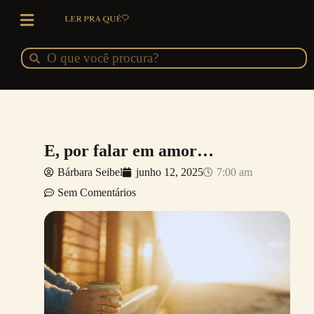
Ir
para
o
Pesquisar
Pesquisar
conteúdo
E, por falar em amor…
Bárbara Seibel
junho 12, 2025
7:00 am
Sem Comentários