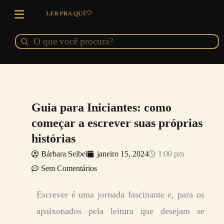
Ir
para
o
Pesquisar
Pesquisar
conteúdo
Guia para Iniciantes: como
começar a escrever suas próprias
histórias
Bárbara Seibel
janeiro 15, 2024
1:00 pm
Sem Comentários
Escrever é uma jornada fascinante e, para os
apaixonados pela leitura que desejam se