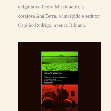
enigmático Pedro Missioneiro, a
corajosa Ana Terra, o intrépido e sedutor
Capitão Rodrigo, a tenaz Bibiana.