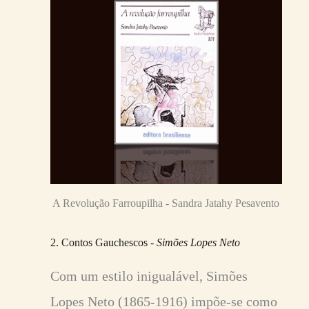
A Revolução Farroupilha - Sandra Jatahy Pesavento
2. Contos Gauchescos -
Simões Lopes Neto
Com um estilo inigualável, Simões
Lopes Neto (1865-1916) impõe-se como