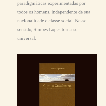
paradigmáticas experimentadas por
todos os homens, independente de sua
nacionalidade e classe social. Nesse
sentido, Simões Lopes torna-se
universal.