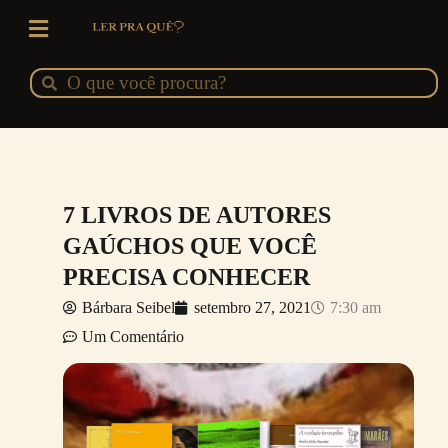
Ir
para
o
Pesquisar
Pesquisar
conteúdo
7 LIVROS DE AUTORES
GAÚCHOS QUE VOCÊ
PRECISA CONHECER
Bárbara Seibel
setembro 27, 2021
7:30 am
Um Comentário