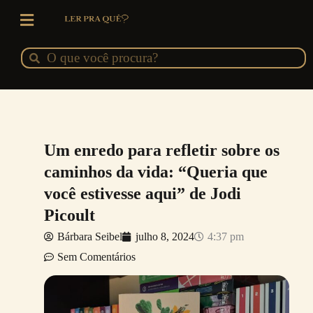
Ir
para
o
Pesquisar
Pesquisar
conteúdo
Um enredo para refletir sobre os
caminhos da vida: “Queria que
você estivesse aqui” de Jodi
Picoult
Bárbara Seibel
julho 8, 2024
4:37 pm
Sem Comentários