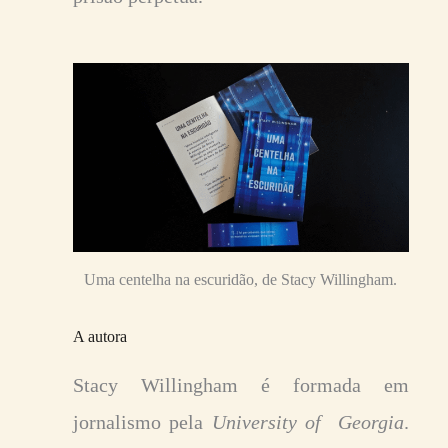
Uma centelha na escuridão, de Stacy Willingham.
A autora
Stacy Willingham é formada em
jornalismo pela
University of Georgia
.