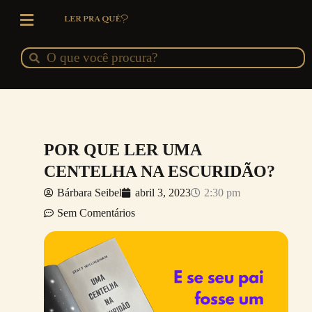
Ir
para
o
Pesquisar
Pesquisar
conteúdo
POR QUE LER UMA
CENTELHA NA ESCURIDÃO?
Bárbara Seibel
abril 3, 2023
2:30 pm
Sem Comentários