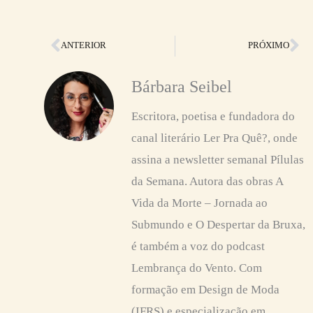
Anterior
Pr
ANTERIOR
PRÓXIMO
Bárbara Seibel
Escritora, poetisa e fundadora do
canal literário Ler Pra Quê?, onde
assina a newsletter semanal Pílulas
da Semana. Autora das obras A
Vida da Morte – Jornada ao
Submundo e O Despertar da Bruxa,
é também a voz do podcast
Lembrança do Vento. Com
formação em Design de Moda
(IFRS) e especialização em