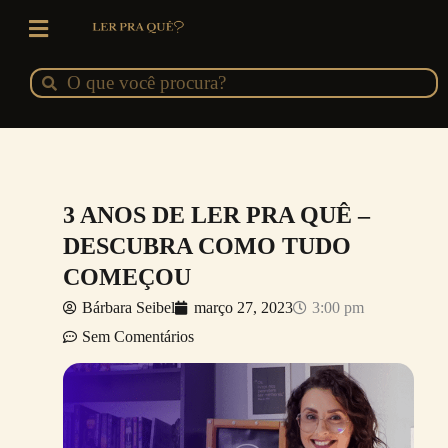
Ir
para
o
Pesquisar
Pesquisar
conteúdo
3 ANOS DE LER PRA QUÊ –
DESCUBRA COMO TUDO
COMEÇOU
Bárbara Seibel
março 27, 2023
3:00 pm
Sem Comentários