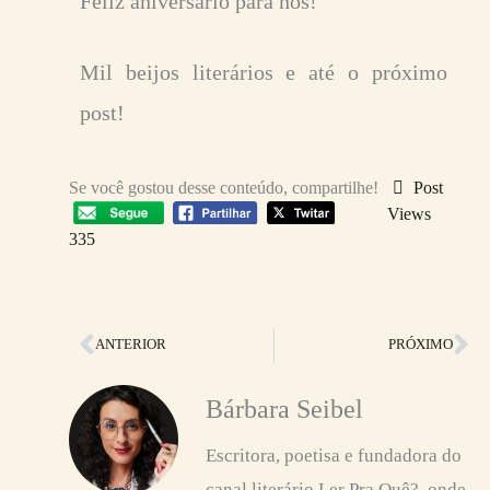
Feliz aniversário para nós!
Mil beijos literários e até o próximo
post!
Se você gostou desse conteúdo, compartilhe!
Post
Views
335
Anterior
Pr
ANTERIOR
PRÓXIMO
Bárbara Seibel
Escritora, poetisa e fundadora do
canal literário Ler Pra Quê?, onde