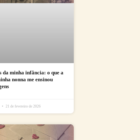
da minha infância: o que a
minha nonna me ensinou
gens
l
21 de fevereiro de 2026