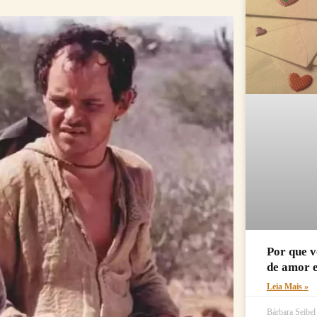
Por que v
de amor 
Leia Mais »
Bárbara Seibe