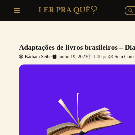
Ir
P
Pesq
para
o
conteúdo
Adaptações de livros brasileiros – D
Bárbara Seibel
junho 19, 2023
1:00 pm
Sem Comen