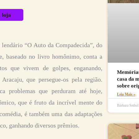
 loja
 e lendário “O Auto da Compadecida”, do
me, baseado no livro homônimo, conta a
eitos que vivem de golpes, enganando,
Memórias 
casa da 
 Aracaju, que persegue-os pela região.
sobre ori
erca problemas que perduram até hoje,
Leia Mais »
mico, que é fruto da incrível mente do
Bárbara Seibe
 comédia, é também uma das adaptações
ico, ganhando diversos prêmios.