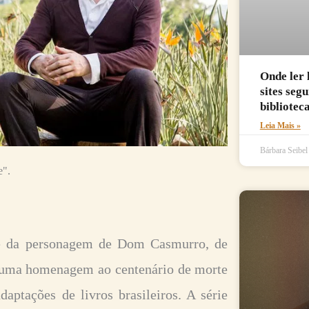
Onde ler 
sites seg
biblioteca
Leia Mais »
Bárbara Seibe
e".
me da personagem de Dom Casmurro, de
 uma homenagem ao centenário de morte
daptações de livros brasileiros. A série