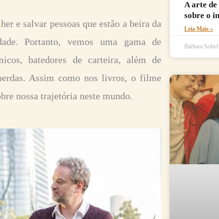
A arte de
sobre o i
er e salvar pessoas que estão a beira da
Leia Mais »
dade. Portanto, vemos uma gama de
Bárbara Seibe
icos, batedores de carteira, além de
erdas. Assim como nos livros, o filme
bre nossa trajetória neste mundo.