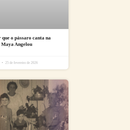
r que o pássaro canta na
e Maya Angelou
l
25 de fevereiro de 2026