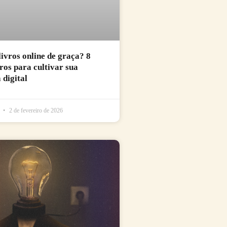
livros online de graça? 8
uros para cultivar sua
 digital
l
2 de fevereiro de 2026