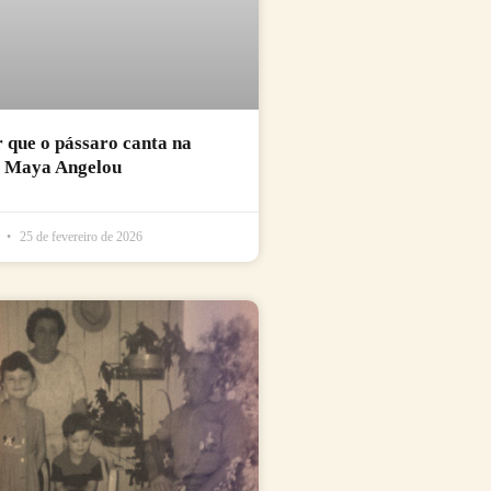
r que o pássaro canta na
e Maya Angelou
l
25 de fevereiro de 2026