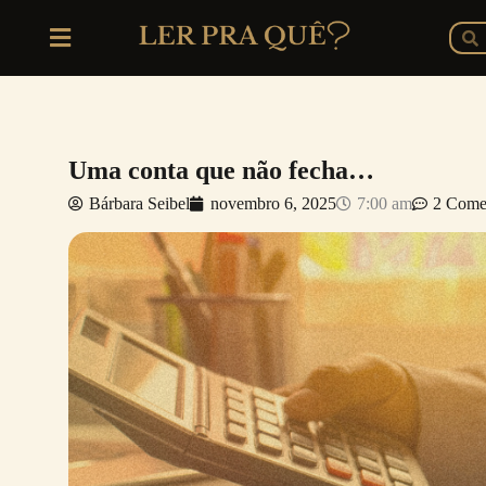
Ir
P
Pesq
para
o
conteúdo
Uma conta que não fecha…
Bárbara Seibel
novembro 6, 2025
7:00 am
2 Come