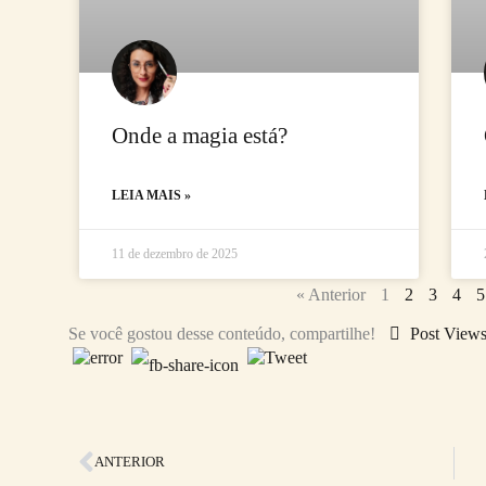
Onde a magia está?
LEIA MAIS »
11 de dezembro de 2025
« Anterior
1
2
3
4
5
Se você gostou desse conteúdo, compartilhe!
Post View
Anterior
ANTERIOR