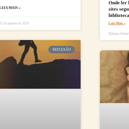
Onde ler 
LEIA MAIS »
sites seg
biblioteca
Leia Mais »
22 de janeiro de 2026
Bárbara Seibe
REFLEXÃO