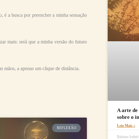
, é a busca por preencher a minha sensação
ar mais: será que a minha versão do futuro
sas mãos, a apenas um clique de distância.
A arte de
sobre o i
na
ágina
Leia Mais »
REFLEXÃO
Bárbara Seibe