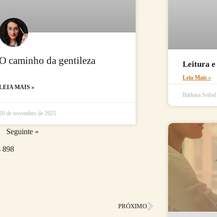
O caminho da gentileza
Leitura e
Leia Mais »
LEIA MAIS »
Bárbara Seibe
20 de novembro de 2025
Seguinte »
s
898
Próximo
PRÓXIMO