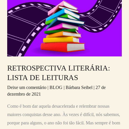
LITERÁRIA:
LISTA
DE
LEITURAS
RETROSPECTIVA LITERÁRIA:
LISTA DE LEITURAS
Deixe um comentário
|
BLOG
|
Bárbara Seibel
|
27 de
dezembro de 2021
Como é bom dar aquela desacelerada e relembrar nossas
maiores conquistas desse ano. Às vezes é difícil, nós sabemos,
porque para alguns, o ano não foi tão fácil. Mas sempre é bom