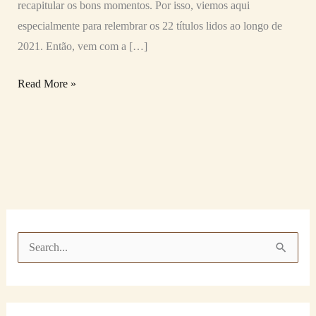
recapitular os bons momentos. Por isso, viemos aqui
especialmente para relembrar os 22 títulos lidos ao longo de
2021. Então, vem com a […]
Read More »
P
e
s