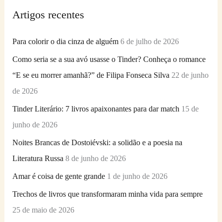
q
Artigos recentes
u
i
Para colorir o dia cinza de alguém
6 de julho de 2026
s
Como seria se a sua avó usasse o Tinder? Conheça o romance
a
“E se eu morrer amanhã?” de Filipa Fonseca Silva
22 de junho
r
de 2026
p
Tinder Literário: 7 livros apaixonantes para dar match
15 de
o
junho de 2026
r
Noites Brancas de Dostoiévski: a solidão e a poesia na
:
Literatura Russa
8 de junho de 2026
Amar é coisa de gente grande
1 de junho de 2026
Trechos de livros que transformaram minha vida para sempre
25 de maio de 2026