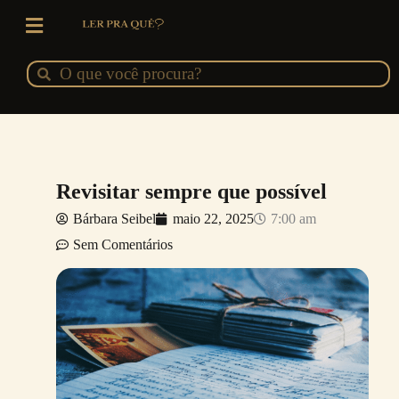
Ir
para
o
Pesquisar
Pesquisar
conteúdo
Revisitar sempre que possível
Bárbara Seibel
maio 22, 2025
7:00 am
Sem Comentários