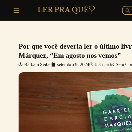
Ir
P
Pesq
para
o
conteúdo
Por que você deveria ler o último liv
Márquez, “Em agosto nos vemos”
Bárbara Seibel
setembro 9, 2024
6:35 pm
Sem Com