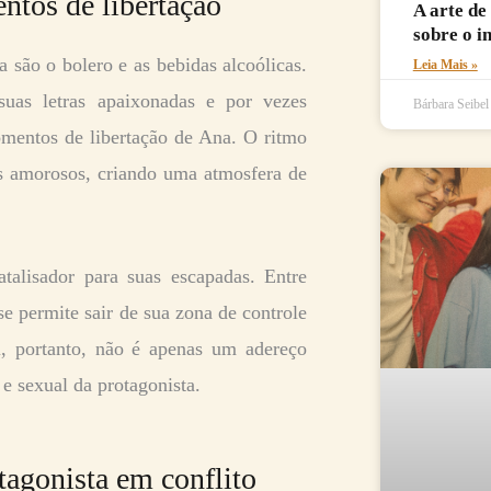
ntos de libertação
A arte de
sobre o i
a são o bolero e as bebidas alcoólicas.
Leia Mais »
suas letras apaixonadas e por vezes
Bárbara Seibe
omentos de libertação de Ana. O ritmo
s amorosos, criando uma atmosfera de
alisador para suas escapadas. Entre
e permite sair de sua zona de controle
l, portanto, não é apenas um adereço
e sexual da protagonista.
tagonista em conflito