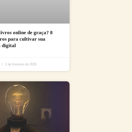
livros online de graça? 8
uros para cultivar sua
 digital
l
2 de fevereiro de 2026