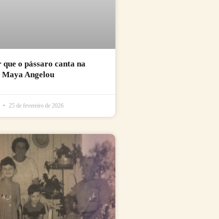
r que o pássaro canta na
e Maya Angelou
l
25 de fevereiro de 2026