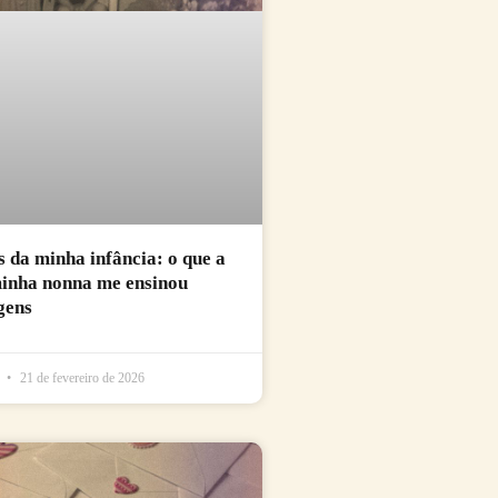
da minha infância: o que a
minha nonna me ensinou
gens
l
21 de fevereiro de 2026