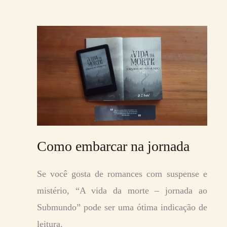
Como embarcar na jornada
Se você gosta de romances com suspense e
mistério, “A vida da morte – jornada ao
Submundo” pode ser uma ótima indicação de
leitura.