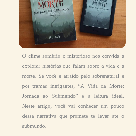
O clima sombrio e misterioso nos convida a
explorar histórias que falam sobre a vida e a
morte. Se você é atraído pelo sobrenatural e
por tramas intrigantes, “A Vida da Morte:
Jornada ao Submundo” é a leitura ideal.
Neste artigo, você vai conhecer um pouco
dessa narrativa que promete te levar até o
submundo.