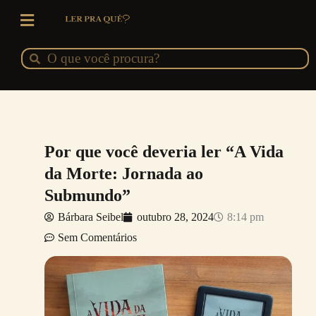
Ir
para
o
Pesquisar
Pesquisar
conteúdo
Por que você deveria ler “A Vida
da Morte: Jornada ao
Submundo”
Bárbara Seibel
outubro 28, 2024
8:14 pm
Sem Comentários