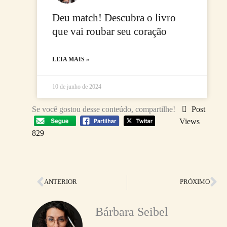
Deu match! Descubra o livro
que vai roubar seu coração
LEIA MAIS »
10 de junho de 2024
Se você gostou desse conteúdo, compartilhe!
Post
Views
829
Anterior
Pr
ANTERIOR
PRÓXIMO
Bárbara Seibel