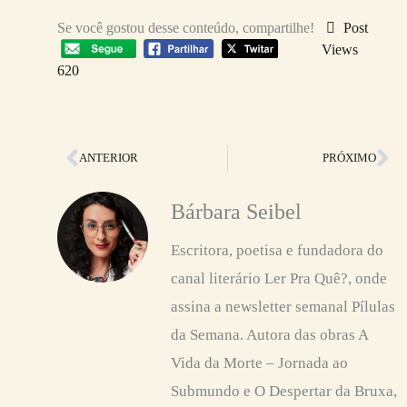
Se você gostou desse conteúdo, compartilhe!
Post
Views
620
Anterior
Pr
ANTERIOR
PRÓXIMO
Bárbara Seibel
Escritora, poetisa e fundadora do
canal literário Ler Pra Quê?, onde
assina a newsletter semanal Pílulas
da Semana. Autora das obras A
Vida da Morte – Jornada ao
Submundo e O Despertar da Bruxa,