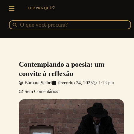
Ir
para
o
Pesquisar
Pesquisar
conteúdo
Contemplando a poesia: um
convite à reflexão
Bárbara Seibel
fevereiro 24, 2025
1:13 pm
Sem Comentários