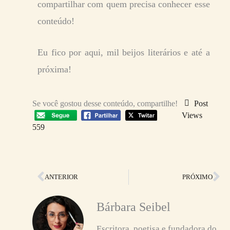
compartilhar com quem precisa conhecer esse
conteúdo!
Eu fico por aqui, mil beijos literários e até a
próxima!
Se você gostou desse conteúdo, compartilhe!
Post
Views
559
Anterior
Pr
ANTERIOR
PRÓXIMO
Bárbara Seibel
Escritora, poetisa e fundadora do