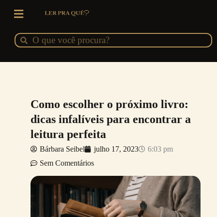
Ir
para
o
Pesquisar
Pesquisar
conteúdo
Como escolher o próximo livro:
dicas infalíveis para encontrar a
leitura perfeita
Bárbara Seibel
julho 17, 2023
6:03 pm
Sem Comentários