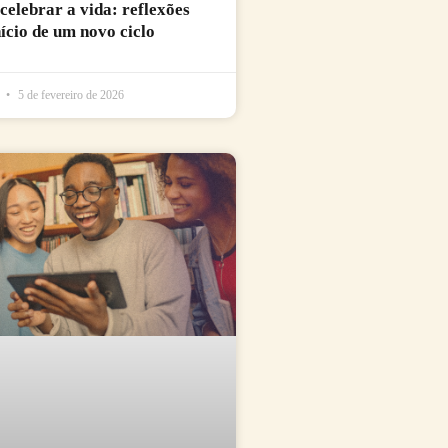
 celebrar a vida: reflexões
nício de um novo ciclo
l
5 de fevereiro de 2026
fé Literário - Em primeira pessoa: Conceição Evaristo