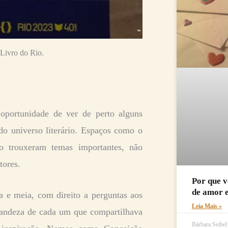
 Livro do Rio.
 oportunidade de ver de perto alguns
s do universo literário. Espaços como o
io trouxeram temas importantes, não
tores.
Por que v
de amor 
 e meia, com direito a perguntas aos
Leia Mais »
grandeza de cada um que compartilhava
Bárbara Seibe