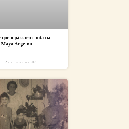
r que o pássaro canta na
e Maya Angelou
l
25 de fevereiro de 2026