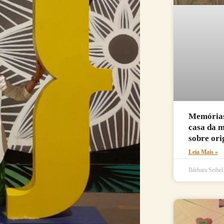
Memórias 
casa da 
sobre ori
Leia Mais »
Bárbara Seibe