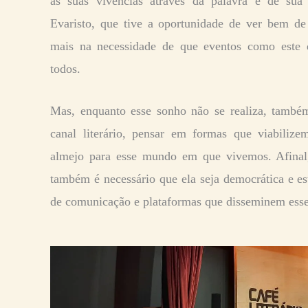
as suas vivências através da palavra e de su
Evaristo, que tive a oportunidade de ver bem de 
mais na necessidade de que eventos como este d
todos.
Mas, enquanto esse sonho não se realiza, tamb
canal literário, pensar em formas que viabilizem
almejo para esse mundo em que vivemos. Afina
também é necessário que ela seja democrática e es
de comunicação e plataformas que disseminem ess