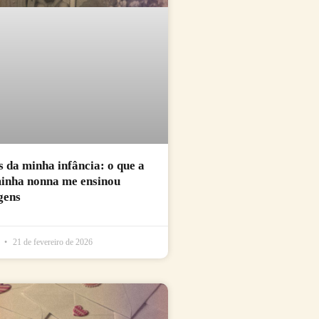
da minha infância: o que a
minha nonna me ensinou
gens
l
21 de fevereiro de 2026