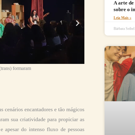
A arte de
sobre o i
Leia Mais »
Bárbara Seibe
 (trans) formaram
Ca
s cenários encantadores e tão mágicos
am sua criatividade para propiciar as
, e apesar do intenso fluxo de pessoas