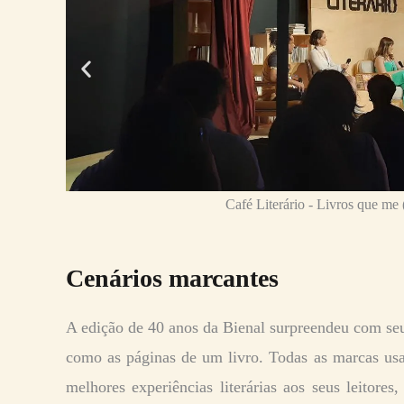
Café Literário - Livros que me
Cenários marcantes
A edição de 40 anos da Bienal surpreendeu com seu
como as páginas de um livro. Todas as marcas usar
melhores experiências literárias aos seus leitores