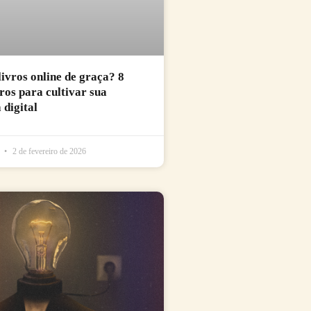
livros online de graça? 8
uros para cultivar sua
 digital
l
2 de fevereiro de 2026