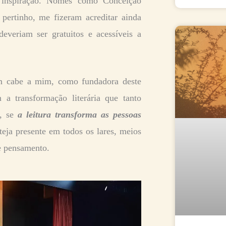
a inspiração. Nomes como Conceição
pertinho, me fizeram acreditar ainda
everiam ser gratuitos e acessíveis a
ém cabe a mim, como fundadora deste
 a transformação literária que tanto
l, se
a leitura transforma as pessoas
teja presente em todos os lares, meios
e pensamento.