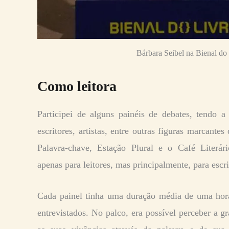
Bárbara Seibel na Bienal do
Como leitora
Participei de alguns painéis de debates, tendo a
escritores, artistas, entre outras figuras marcante
Palavra-chave, Estação Plural e o Café Literár
apenas para leitores, mas principalmente, para escri
Cada painel tinha uma duração média de uma hora
entrevistados. No palco, era possível perceber a 