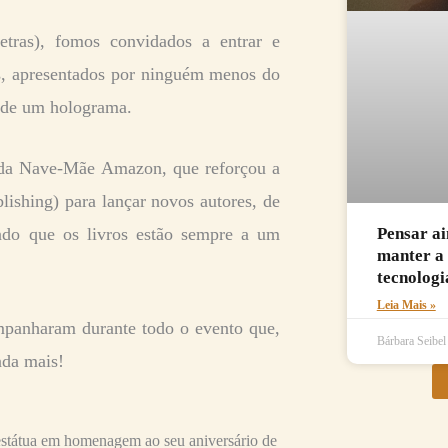
tras), fomos convidados a entrar e
, apresentados por ninguém menos do
s de um holograma.
da Nave-Mãe Amazon, que reforçou a
ishing) para lançar novos autores, de
Pensar ai
ando que os livros estão sempre a um
manter a 
tecnologi
Leia Mais »
mpanharam durante todo o evento que,
Bárbara Seibe
nda mais!