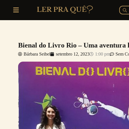
Ir
P
Pesq
para
o
conteúdo
Bienal do Livro Rio – Uma aventura l
Bárbara Seibel
setembro 12, 2023
1:00 pm
Sem Co