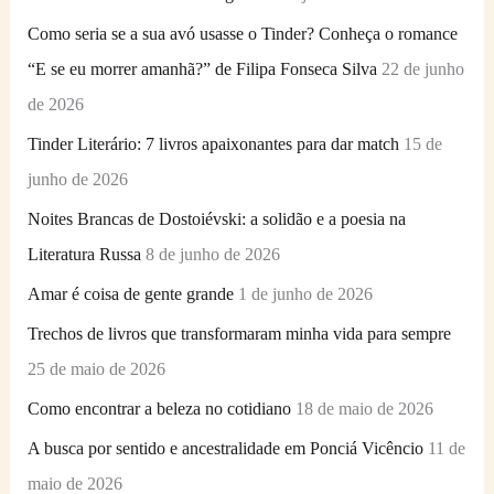
s
Como seria se a sua avó usasse o Tinder? Conheça o romance
a
“E se eu morrer amanhã?” de Filipa Fonseca Silva
22 de junho
r
de 2026
p
Tinder Literário: 7 livros apaixonantes para dar match
15 de
o
junho de 2026
r
Noites Brancas de Dostoiévski: a solidão e a poesia na
:
Literatura Russa
8 de junho de 2026
Amar é coisa de gente grande
1 de junho de 2026
Trechos de livros que transformaram minha vida para sempre
25 de maio de 2026
Como encontrar a beleza no cotidiano
18 de maio de 2026
A busca por sentido e ancestralidade em Ponciá Vicêncio
11 de
maio de 2026