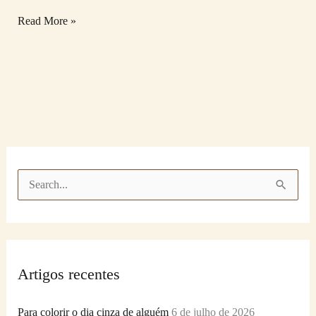
Read More »
P
e
s
q
Artigos recentes
u
i
Para colorir o dia cinza de alguém
6 de julho de 2026