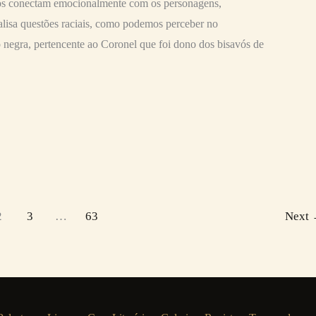
os conectam emocionalmente com os personagens,
nalisa questões raciais, como podemos perceber no
negra, pertencente ao Coronel que foi dono dos bisavós de
2
3
…
63
Next