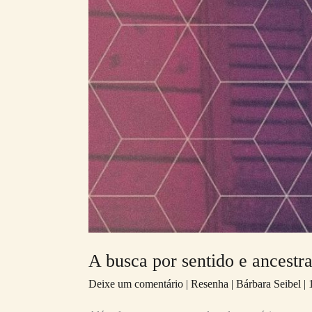
por
sentido
e
ancestralidade
em
Ponciá
Vicêncio
A busca por sentido e ancestr
Deixe um comentário
|
Resenha
|
Bárbara Seibel
|