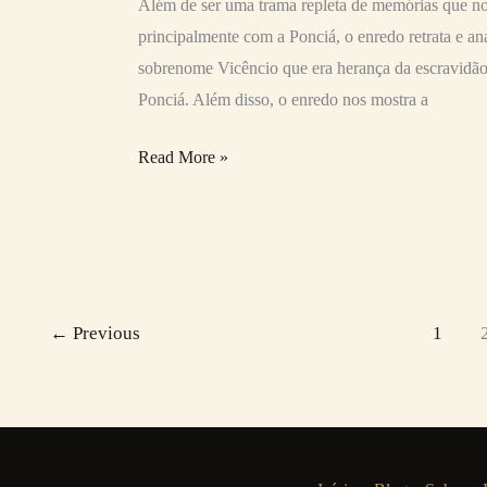
Além de ser uma trama repleta de memórias que n
principalmente com a Ponciá, o enredo retrata e a
sobrenome Vicêncio que era herança da escravidão 
Ponciá. Além disso, o enredo nos mostra a
Read More »
←
Previous
1