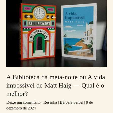
Biblioteca
da
meia-
noite
ou
A
vida
impossível
de
Matt
A Biblioteca da meia-noite ou A vida
Haig
impossível de Matt Haig — Qual é o
—
melhor?
Qual
é
Deixe um comentário
|
Resenha
|
Bárbara Seibel
|
9 de
dezembro de 2024
o