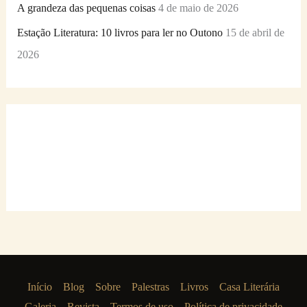
A grandeza das pequenas coisas
4 de maio de 2026
Estação Literatura: 10 livros para ler no Outono
15 de abril de
2026
Início
Blog
Sobre
Palestras
Livros
Casa Literária
Galeria
Revista
Termos de uso
Política de privacidade