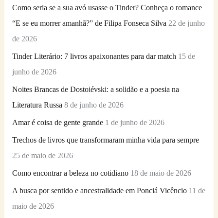
Como seria se a sua avó usasse o Tinder? Conheça o romance
a
“E se eu morrer amanhã?” de Filipa Fonseca Silva
22 de junho
r
de 2026
p
Tinder Literário: 7 livros apaixonantes para dar match
15 de
o
junho de 2026
r
Noites Brancas de Dostoiévski: a solidão e a poesia na
:
Literatura Russa
8 de junho de 2026
Amar é coisa de gente grande
1 de junho de 2026
Trechos de livros que transformaram minha vida para sempre
25 de maio de 2026
Como encontrar a beleza no cotidiano
18 de maio de 2026
A busca por sentido e ancestralidade em Ponciá Vicêncio
11 de
maio de 2026