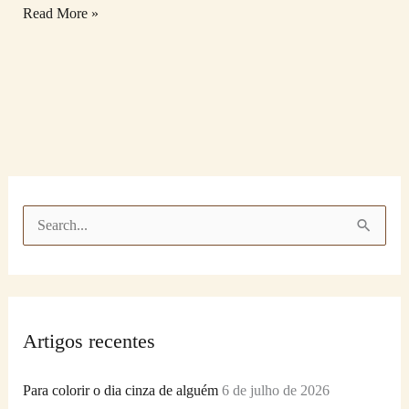
Read More »
P
e
s
q
Artigos recentes
u
i
Para colorir o dia cinza de alguém
6 de julho de 2026
s