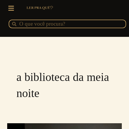
Ir
para
o
Pesquisar
Pesquisar
conteúdo
a biblioteca da meia
noite
A