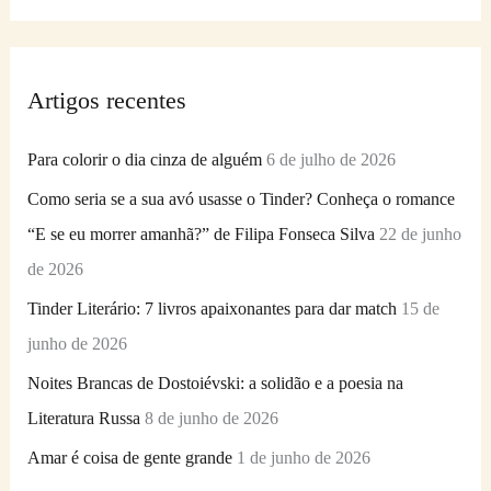
e
s
q
Artigos recentes
u
i
Para colorir o dia cinza de alguém
6 de julho de 2026
s
Como seria se a sua avó usasse o Tinder? Conheça o romance
a
“E se eu morrer amanhã?” de Filipa Fonseca Silva
22 de junho
r
de 2026
p
Tinder Literário: 7 livros apaixonantes para dar match
15 de
o
junho de 2026
r
Noites Brancas de Dostoiévski: a solidão e a poesia na
:
Literatura Russa
8 de junho de 2026
Amar é coisa de gente grande
1 de junho de 2026