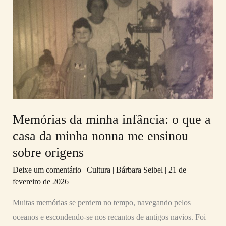
da
minha
infância:
o
que
a
casa
da
Memórias da minha infância: o que a
minha
casa da minha nonna me ensinou
nonna
sobre origens
me
Deixe um comentário
|
Cultura
|
Bárbara Seibel
|
21 de
ensinou
fevereiro de 2026
sobre
origens
Muitas memórias se perdem no tempo, navegando pelos
oceanos e escondendo-se nos recantos de antigos navios. Foi