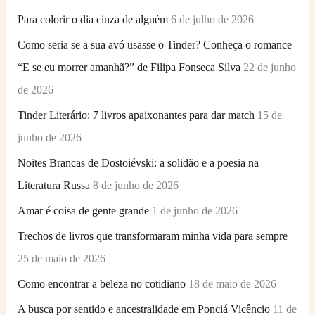
i
Para colorir o dia cinza de alguém
6 de julho de 2026
s
Como seria se a sua avó usasse o Tinder? Conheça o romance
a
“E se eu morrer amanhã?” de Filipa Fonseca Silva
22 de junho
r
de 2026
p
Tinder Literário: 7 livros apaixonantes para dar match
15 de
o
junho de 2026
r
Noites Brancas de Dostoiévski: a solidão e a poesia na
:
Literatura Russa
8 de junho de 2026
Amar é coisa de gente grande
1 de junho de 2026
Trechos de livros que transformaram minha vida para sempre
25 de maio de 2026
Como encontrar a beleza no cotidiano
18 de maio de 2026
A busca por sentido e ancestralidade em Ponciá Vicêncio
11 de