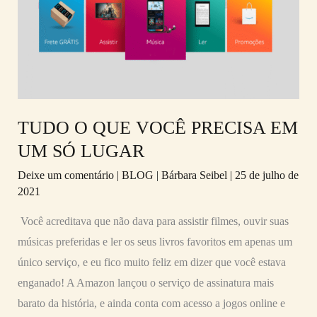
VOCÊ
PRECISA
EM
UM
SÓ
LUGAR
TUDO O QUE VOCÊ PRECISA EM
UM SÓ LUGAR
Deixe um comentário
|
BLOG
|
Bárbara Seibel
|
25 de julho de
2021
Você acreditava que não dava para assistir filmes, ouvir suas
músicas preferidas e ler os seus livros favoritos em apenas um
único serviço, e eu fico muito feliz em dizer que você estava
enganado! A Amazon lançou o serviço de assinatura mais
barato da história, e ainda conta com acesso a jogos online e