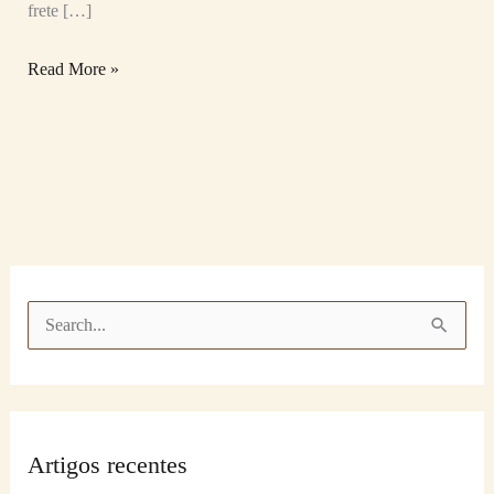
frete […]
Read More »
P
e
s
q
Artigos recentes
u