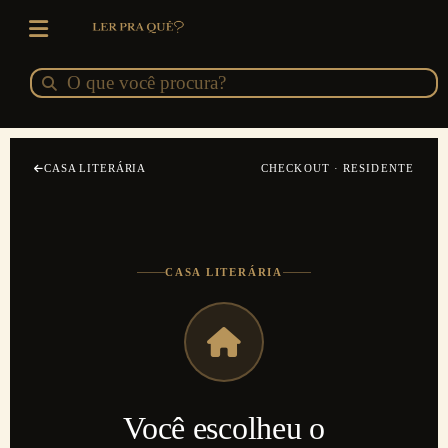
Ir
para
o
Pesquisar
Pesquisar
conteúdo
CASA LITERÁRIA
CHECKOUT · RESIDENTE
CASA LITERÁRIA
Você escolheu o