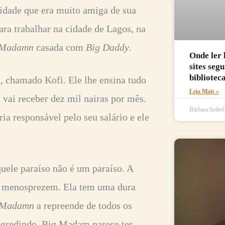
 idade que era muito amiga de sua
para trabalhar na cidade de Lagos, na
 Madamn
casada com
Big Daddy
.
Onde ler 
sites seg
biblioteca
, chamado Kofi. Ele lhe ensina tudo
Leia Mais »
a vai receber dez mil nairas por mês.
Bárbara Seibe
ia responsável pelo seu salário e ele
quele paraíso não é um paraíso. A
a menosprezem. Ela tem uma dura
 Madamn
a repreende de todos os
agredindo. Big Madam parece ter