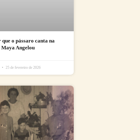
r que o pássaro canta na
e Maya Angelou
l
25 de fevereiro de 2026