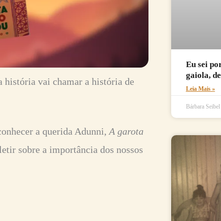
Eu sei po
gaiola, d
 história vai chamar a história de
Leia Mais »
Bárbara Seibe
conhecer a querida Adunni,
A garota
letir sobre a importância dos nossos