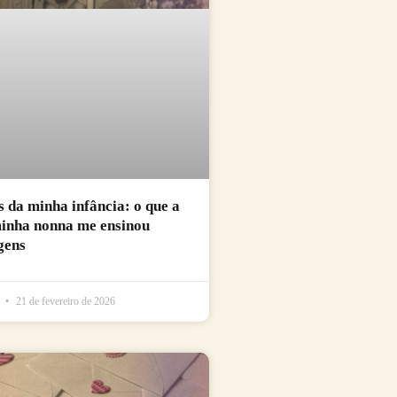
da minha infância: o que a
minha nonna me ensinou
gens
l
21 de fevereiro de 2026