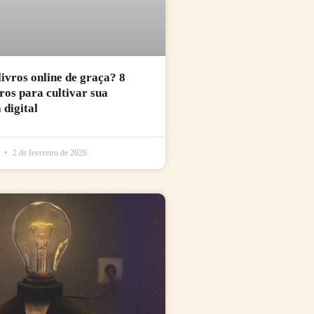
livros online de graça? 8
uros para cultivar sua
 digital
l
2 de fevereiro de 2026