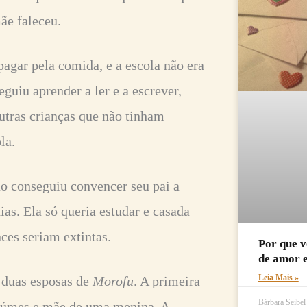
mãe faleceu.
pagar pela comida, e a escola não era
uiu aprender a ler e a escrever,
outras crianças que não tinham
la.
ão conseguiu convencer seu pai a
ias. Ela só queria estudar e casada
ances seriam extintas.
Por que v
de amor 
Leia Mais »
 duas esposas de
Morofu
. A primeira
Bárbara Seibe
ciúmes e mãe de uma menina. A