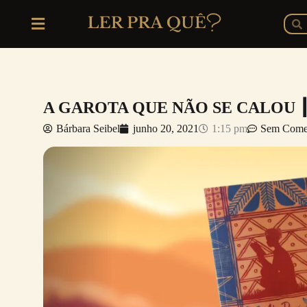
Ir
P
Pesq
para
o
conteúdo
A GAROTA QUE NÃO SE CALOU 
Bárbara Seibel
junho 20, 2021
1:15 pm
Sem Comen