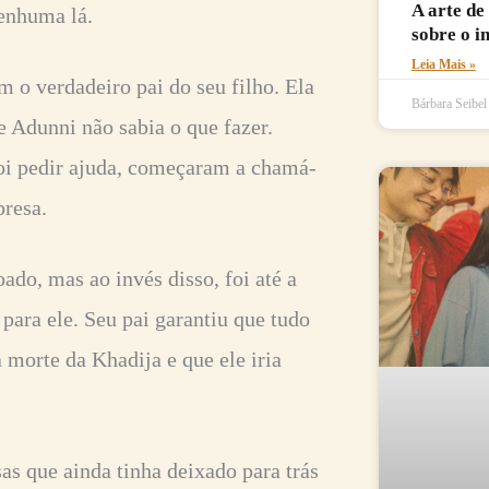
A arte de
nenhuma lá.
sobre o i
Leia Mais »
m o verdadeiro pai do seu filho. Ela
Bárbara Seibe
 Adunni não sabia o que fazer.
oi pedir ajuda, começaram a chamá-
 presa.
oado, mas ao invés disso, foi até a
a para ele. Seu pai garantiu que tudo
a morte da Khadija e que ele iria
as que ainda tinha deixado para trás