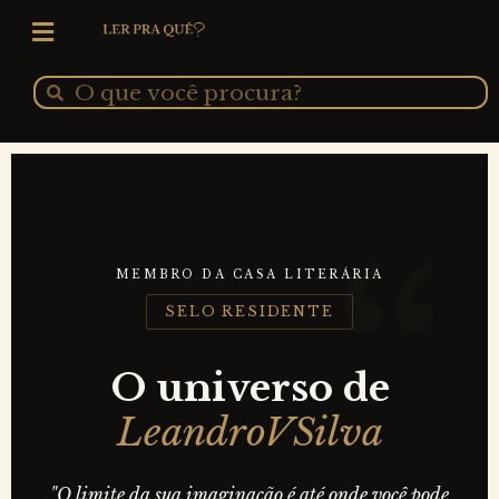
Ir
para
o
Pesquisar
Pesquisar
conteúdo
MEMBRO DA CASA LITERÁRIA
SELO RESIDENTE
O universo de
LeandroVSilva
"O limite da sua imaginação é até onde você pode