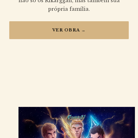
não só os Rikarggan, mas também sua
própria família.
VER OBRA →