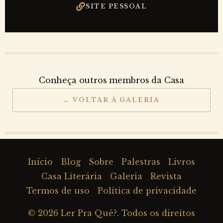
SITE PESSOAL
Conheça outros membros da Casa
← VOLTAR À GALERIA
Início
Blog
Sobre
Palestras
Livros
Casa Literária
Galeria
Revista
Termos de uso
Política de privacidade
© 2026
Ler Pra Quê?
. Todos os direitos