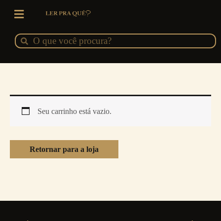
Ir
para
o
Pesquisar
Pesquisar
conteúdo
Seu carrinho está vazio.
Retornar para a loja