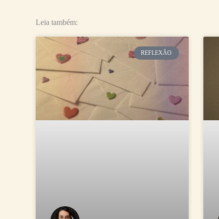
Leia também:
Página
Página
Página
Pági
P
REFLEXÃO