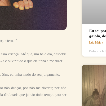
Eu sei po
gaiola, d
ça eterna.”
Leia Mais »
Bárbara Seibe
ssa criança. Até que, um belo dia, descobri
la e ouvir tudo o que ela tinha a me dizer.
da. Sim, eu tinha medo do seu julgamento.
r não dançar, por não me divertir, por não
a tão lotada que já não tinha tempo para ser