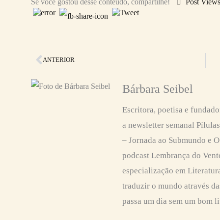
Se você gostou desse conteúdo, compartilhe!
Post View
Anterior
ANTERIOR
Bárbara Seibel
Escritora, poetisa e fundado
a newsletter semanal Pílula
– Jornada ao Submundo e O 
podcast Lembrança do Vent
especialização em Literatura
traduzir o mundo através da
passa um dia sem um bom li