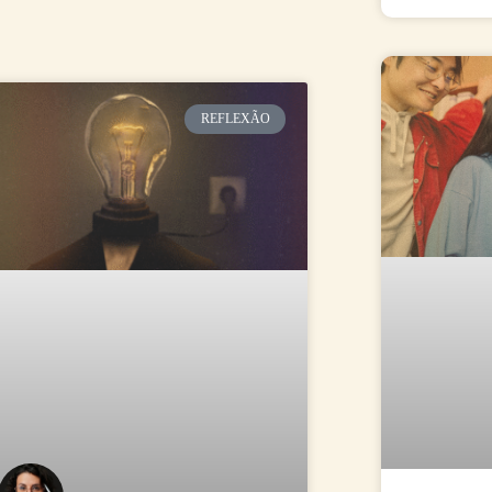
na
ágina
REFLEXÃO