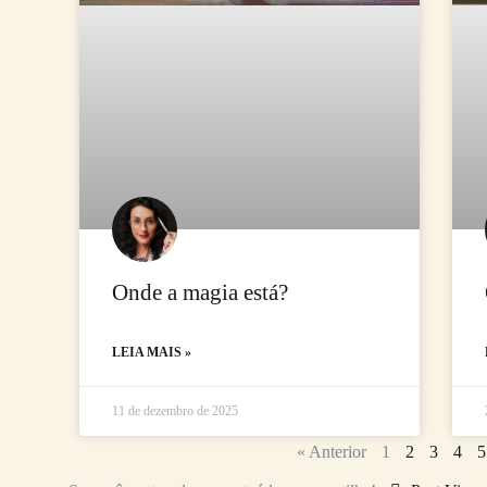
Onde a magia está?
LEIA MAIS »
11 de dezembro de 2025
« Anterior
1
2
3
4
5