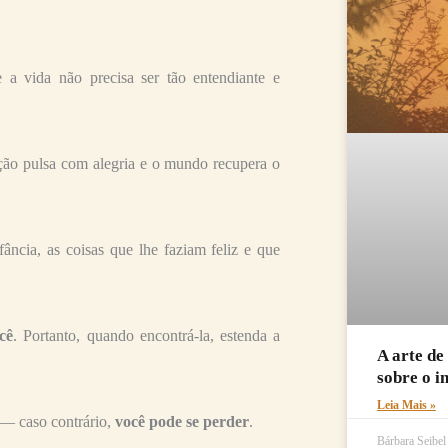
 vida não precisa ser tão entendiante e
ração pulsa com alegria e o mundo recupera o
ância, as coisas que lhe faziam feliz e que
cê
. Portanto, quando encontrá-la, estenda a
A arte de
sobre o i
Leia Mais »
s — caso contrário,
você pode se perder
.
Bárbara Seibe