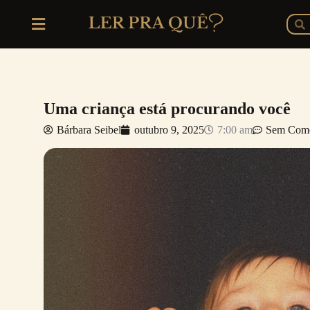
Ir
P
Pesq
para
o
conteúdo
Uma criança está procurando você
Bárbara Seibel
outubro 9, 2025
7:00 am
Sem Come