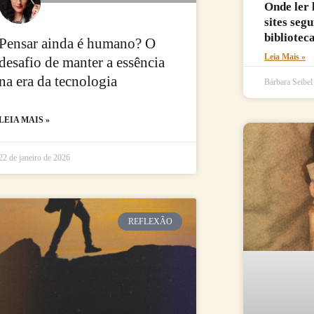
Onde ler 
sites seg
biblioteca
Pensar ainda é humano? O
Leia Mais »
desafio de manter a essência
na era da tecnologia
Bárbara Seibe
LEIA MAIS »
22 de janeiro de 2026
REFLEXÃO