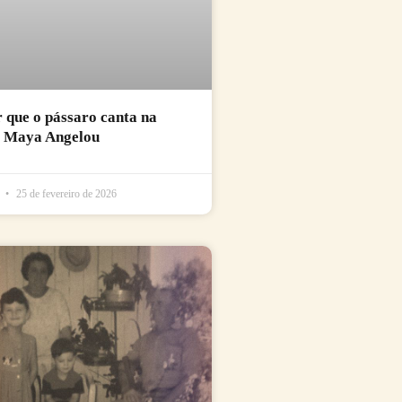
r que o pássaro canta na
e Maya Angelou
l
25 de fevereiro de 2026