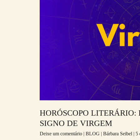
PARA
QUEM
É
DO
SIGNO
DE
VIRGEM
HORÓSCOPO LITERÁRIO: 
SIGNO DE VIRGEM
Deixe um comentário
|
BLOG
|
Bárbara Seibel
|
5 