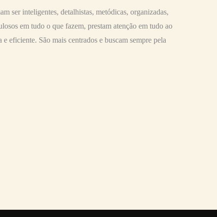
 ser inteligentes, detalhistas, metódicas, organizadas,
iculosos em tudo o que fazem, prestam atenção em tudo ao
a e eficiente. São mais centrados e buscam sempre pela