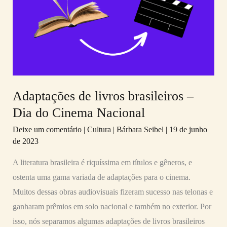
brasileiros
–
Dia
do
Cinema
Nacional
Adaptações de livros brasileiros –
Dia do Cinema Nacional
Deixe um comentário
|
Cultura
|
Bárbara Seibel
|
19 de junho
de 2023
A literatura brasileira é riquíssima em títulos e gêneros, e
ostenta uma gama variada de adaptações para o cinema.
Muitos dessas obras audiovisuais fizeram sucesso nas telonas e
ganharam prêmios em solo nacional e também no exterior. Por
isso, nós separamos algumas adaptações de livros brasileiros