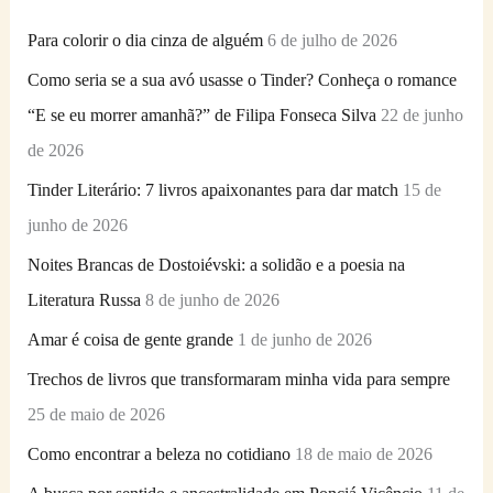
i
Para colorir o dia cinza de alguém
6 de julho de 2026
s
Como seria se a sua avó usasse o Tinder? Conheça o romance
a
“E se eu morrer amanhã?” de Filipa Fonseca Silva
22 de junho
r
de 2026
p
Tinder Literário: 7 livros apaixonantes para dar match
15 de
o
junho de 2026
r
Noites Brancas de Dostoiévski: a solidão e a poesia na
:
Literatura Russa
8 de junho de 2026
Amar é coisa de gente grande
1 de junho de 2026
Trechos de livros que transformaram minha vida para sempre
25 de maio de 2026
Como encontrar a beleza no cotidiano
18 de maio de 2026