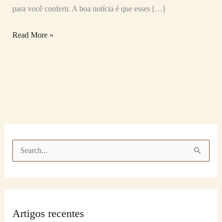
para você conferir. A boa notícia é que esses […]
Read More »
P
e
s
q
Artigos recentes
u