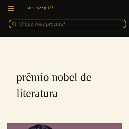
Ir
para
o
Pesquisar
Pesquisar
conteúdo
prêmio nobel de
literatura
KAZUO