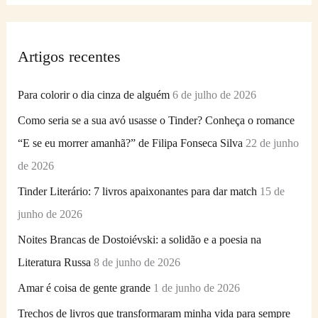
s
q
Artigos recentes
u
i
Para colorir o dia cinza de alguém
6 de julho de 2026
s
Como seria se a sua avó usasse o Tinder? Conheça o romance
a
“E se eu morrer amanhã?” de Filipa Fonseca Silva
22 de junho
r
de 2026
p
Tinder Literário: 7 livros apaixonantes para dar match
15 de
o
junho de 2026
r
Noites Brancas de Dostoiévski: a solidão e a poesia na
:
Literatura Russa
8 de junho de 2026
Amar é coisa de gente grande
1 de junho de 2026
Trechos de livros que transformaram minha vida para sempre