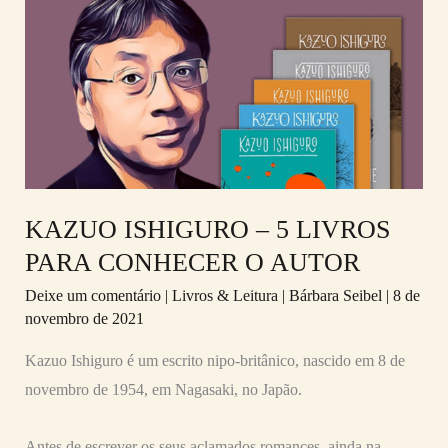
ISHIGURO
–
5
LIVROS
PARA
CONHECER
O
KAZUO ISHIGURO – 5 LIVROS
AUTOR
PARA CONHECER O AUTOR
Deixe um comentário
|
Livros & Leitura
|
Bárbara Seibel
|
8 de
novembro de 2021
Kazuo Ishiguro é um escrito nipo-britânico, nascido em 8 de
novembro de 1954, em Nagasaki, no Japão.
Antes de escrever os seus aclamados romances, ainda na