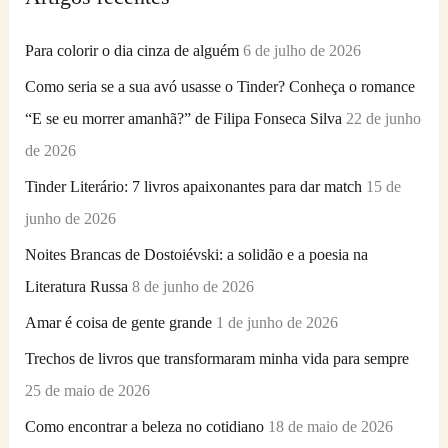
u
i
Para colorir o dia cinza de alguém
6 de julho de 2026
s
Como seria se a sua avó usasse o Tinder? Conheça o romance
a
“E se eu morrer amanhã?” de Filipa Fonseca Silva
22 de junho
r
de 2026
p
Tinder Literário: 7 livros apaixonantes para dar match
15 de
o
junho de 2026
r
Noites Brancas de Dostoiévski: a solidão e a poesia na
:
Literatura Russa
8 de junho de 2026
Amar é coisa de gente grande
1 de junho de 2026
Trechos de livros que transformaram minha vida para sempre
25 de maio de 2026
Como encontrar a beleza no cotidiano
18 de maio de 2026