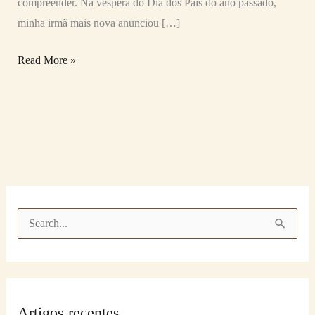
compreender. Na véspera do Dia dos Pais do ano passado,
minha irmã mais nova anunciou […]
Read More »
P
e
s
q
Artigos recentes