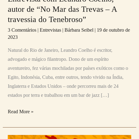
com
autor de “No Mar das Trevas – A
Leandro
travessia do Tenebroso”
Coelho,
3 Comentários
|
Entrevistas
|
Bárbara Seibel
|
19 de outubro de
autor
2023
de
Natural do Rio de Janeiro, Leandro Coelho é escritor,
“No
advogado e mágico filantropo. Dono de um espírito
Mar
aventureiro, fez várias mochiladas por países exóticos como o
das
Egito, Indonésia, Cuba, entre outros, tendo vivido na Índia,
Trevas
Inglaterra e Estados Unidos – onde percorreu mais de 24
–
estados por terra e trabalhou em um bar de jazz […]
A
travessia
Read More »
do
Tenebroso”