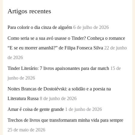
q
Artigos recentes
u
i
Para colorir o dia cinza de alguém
6 de julho de 2026
s
Como seria se a sua avó usasse o Tinder? Conheça o romance
a
“E se eu morrer amanhã?” de Filipa Fonseca Silva
22 de junho
r
de 2026
p
Tinder Literário: 7 livros apaixonantes para dar match
15 de
o
junho de 2026
r
Noites Brancas de Dostoiévski: a solidão e a poesia na
:
Literatura Russa
8 de junho de 2026
Amar é coisa de gente grande
1 de junho de 2026
Trechos de livros que transformaram minha vida para sempre
25 de maio de 2026