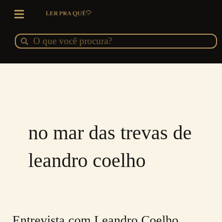
Ir
para
o
Pesquisar
Pesquisar
conteúdo
no mar das trevas de
leandro coelho
Entrevista com Leandro Coelho,
Entrevista