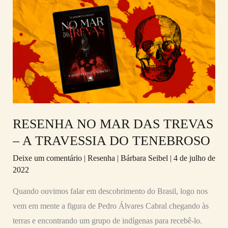
RESENHA
NO
MAR
DAS
TREVAS
–
A
TRAVESSIA
DO
RESENHA NO MAR DAS TREVAS
TENEBROSO
– A TRAVESSIA DO TENEBROSO
Deixe um comentário
|
Resenha
|
Bárbara Seibel
|
4 de julho de
2022
Quando ouvimos falar em descobrimento do Brasil, logo nos
vem em mente a figura de Pedro Álvares Cabral chegando às
terras e encontrando um grupo de indígenas para recebê-lo.