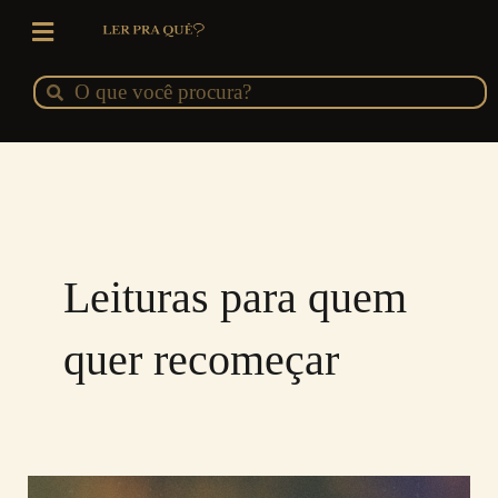
Ir
para
o
Pesquisar
Pesquisar
conteúdo
Leituras para quem
quer recomeçar
Leituras