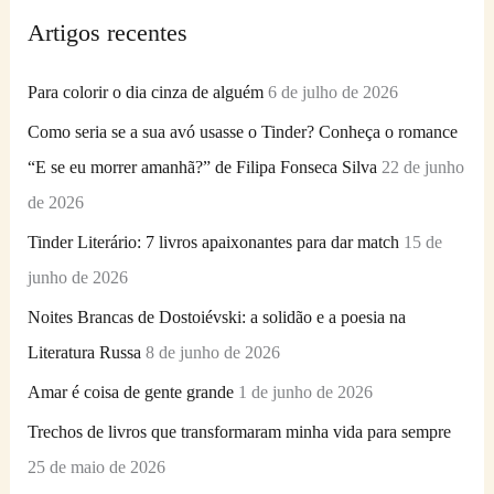
q
Artigos recentes
u
i
Para colorir o dia cinza de alguém
6 de julho de 2026
s
Como seria se a sua avó usasse o Tinder? Conheça o romance
a
“E se eu morrer amanhã?” de Filipa Fonseca Silva
22 de junho
r
de 2026
p
Tinder Literário: 7 livros apaixonantes para dar match
15 de
o
junho de 2026
r
Noites Brancas de Dostoiévski: a solidão e a poesia na
:
Literatura Russa
8 de junho de 2026
Amar é coisa de gente grande
1 de junho de 2026
Trechos de livros que transformaram minha vida para sempre
25 de maio de 2026