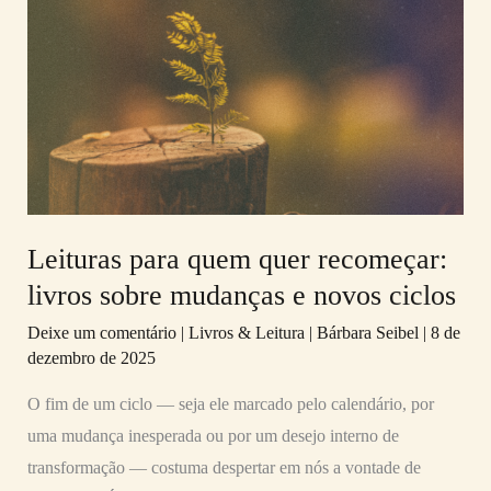
para
quem
quer
recomeçar:
livros
sobre
mudanças
e
Leituras para quem quer recomeçar:
novos
livros sobre mudanças e novos ciclos
ciclos
Deixe um comentário
|
Livros & Leitura
|
Bárbara Seibel
|
8 de
dezembro de 2025
O fim de um ciclo — seja ele marcado pelo calendário, por
uma mudança inesperada ou por um desejo interno de
transformação — costuma despertar em nós a vontade de