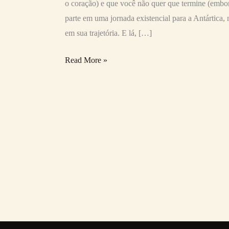
o coração) e que você não quer que termine (embo
parte em uma jornada existencial para a Antártica, 
em sua trajetória. E lá, […]
Read More »