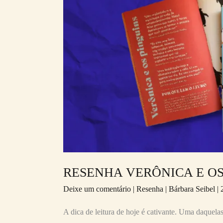
OS
PINGUINS
RESENHA VERÔNICA E OS
Deixe um comentário
|
Resenha
|
Bárbara Seibel
|
A dica de leitura de hoje é cativante. Uma daquela