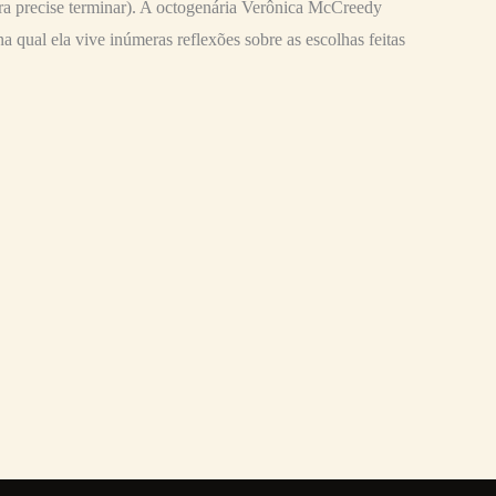
ra precise terminar). A octogenária Verônica McCreedy
na qual ela vive inúmeras reflexões sobre as escolhas feitas