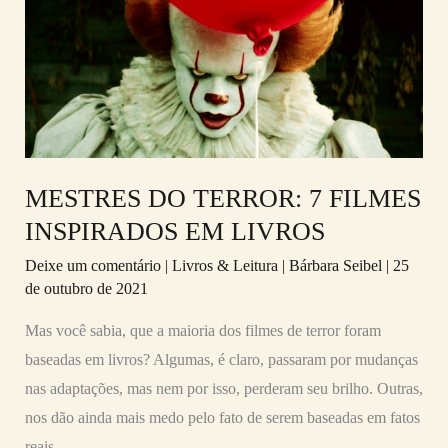
TERROR:
7
FILMES
INSPIRADOS
EM
LIVROS
MESTRES DO TERROR: 7 FILMES
INSPIRADOS EM LIVROS
Deixe um comentário
|
Livros & Leitura
|
Bárbara Seibel
|
25
de outubro de 2021
Mas você sabia, que a maioria dos filmes de terror foram
baseadas em livros? Algumas, é claro, passaram por mudanças
nas adaptações, mas nem por isso, perderam seu brilho. Outras,
nos dão ainda mais medo pelo fato de serem baseadas em fatos
reais.