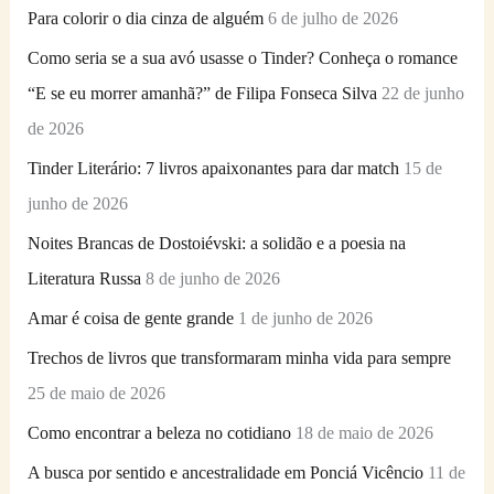
i
Para colorir o dia cinza de alguém
6 de julho de 2026
s
Como seria se a sua avó usasse o Tinder? Conheça o romance
a
“E se eu morrer amanhã?” de Filipa Fonseca Silva
22 de junho
r
de 2026
p
Tinder Literário: 7 livros apaixonantes para dar match
15 de
o
junho de 2026
r
Noites Brancas de Dostoiévski: a solidão e a poesia na
:
Literatura Russa
8 de junho de 2026
Amar é coisa de gente grande
1 de junho de 2026
Trechos de livros que transformaram minha vida para sempre
25 de maio de 2026
Como encontrar a beleza no cotidiano
18 de maio de 2026
A busca por sentido e ancestralidade em Ponciá Vicêncio
11 de