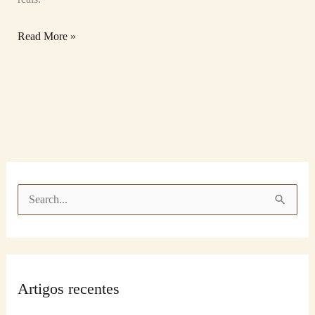
Read More »
P
e
s
q
Artigos recentes
u