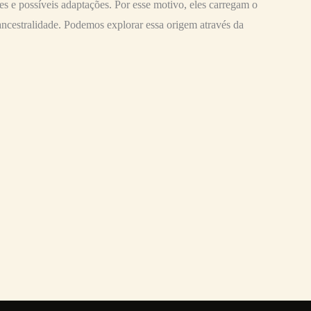
s e possíveis adaptações. Por esse motivo, eles carregam o
ancestralidade. Podemos explorar essa origem através da