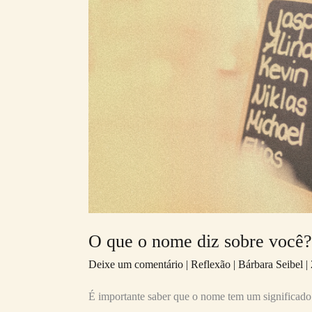
nome
diz
sobre
você?
O que o nome diz sobre você?
Deixe um comentário
|
Reflexão
|
Bárbara Seibel
|
É importante saber que o nome tem um significado